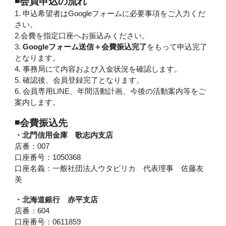
◾️会員申込の流れ
1. 申込希望者はGoogleフォームに必要事項をご入力くだ
さい。
2.会費を指定口座へお振込みください。
3.
Googleフォーム送信＋会費振込完了
をもって申込完了
となります。
4. 事務局にて内容および入金状況を確認します。
5. 確認後、会員登録完了となります。
6. 会員専用LINE、年間活動計画、今後の活動案内等をご
案内します。
◾️会費振込先
・北門信用金庫 歌志内支店
店番：007
口座番号：1050368
口座名義：一般社団法人ウタピリカ 代表理事 佐藤友
美
・北海道銀行 赤平支店
店番：604
口座番号：0611859